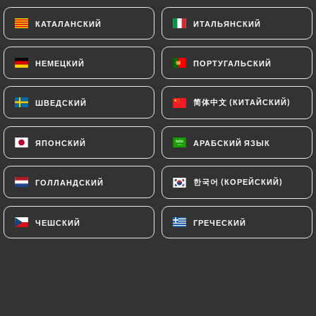
À l'échalote
КАТАЛАНСКИЙ
КАТАЛАНСКИЙ
ИТАЛЬЯНСКИЙ
ИТАЛЬЯНСКИЙ
15.90€
НЕМЕЦКИЙ
НЕМЕЦКИЙ
ПОРТУГАЛЬСКИЙ
ПОРТУГАЛЬСКИЙ
Tourte de canard
Aux noisettes et armagnac, sauce foie gras
简体中文 (КИТАЙСКИЙ)
简体中文 (КИТАЙСКИЙ)
ШВЕДСКИЙ
ШВЕДСКИЙ
13.90€
ЯПОНСКИЙ
ЯПОНСКИЙ
АРАБСКИЙ ЯЗЫК
АРАБСКИЙ ЯЗЫК
Steak haché*
Pommes de terre sautées
한국어 (КОРЕЙСКИЙ)
한국어 (КОРЕЙСКИЙ)
ГОЛЛАНДСКИЙ
ГОЛЛАНДСКИЙ
12.90€
Linguine à la bolognaise*
ЧЕШСКИЙ
ЧЕШСКИЙ
ГРЕЧЕСКИЙ
ГРЕЧЕСКИЙ
12.90€
Carpaccio de boeuf
Gratin dauphinois*