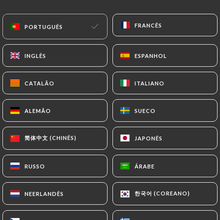
PT
MENU
FRANCÊS
FRANCÊS
PORTUGUÊS
PORTUGUÊS
INGLÊS
INGLÊS
ESPANHOL
ESPANHOL
CATALÃO
CATALÃO
ITALIANO
ITALIANO
/
PÁGINA INICIAL
CONTACTO
Contacto
ALEMÃO
ALEMÃO
SUECO
SUECO
简体中文 (CHINÊS)
简体中文 (CHINÊS)
JAPONÊS
JAPONÊS
RUSSO
RUSSO
ÁRABE
ÁRABE
한국어 (COREANO)
한국어 (COREANO)
NEERLANDÊS
NEERLANDÊS
Café de L'Industrie