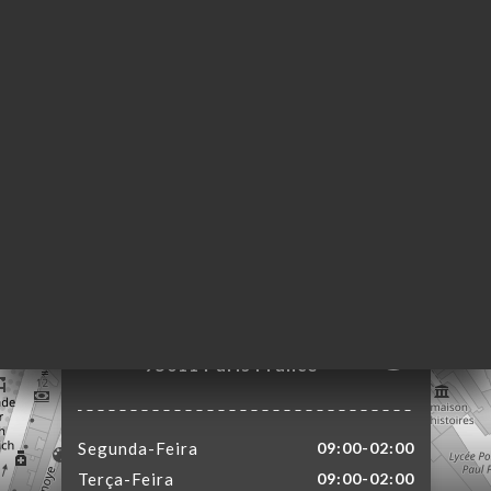
NA
AL
RVAR
ERIA
IAÇÃO
NU
ACTO
16 Rue Saint Sabin
75011 Paris France
Segunda-Feira
09:00-02:00
Terça-Feira
09:00-02:00