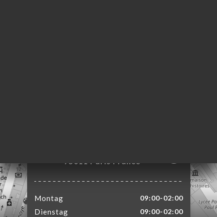
ART
VIEREN
ERIE
RTUNG
NÜ
TAKT
16 Rue Saint Sabin
75011 Paris France
Montag
09:00-02:00
Dienstag
09:00-02:00