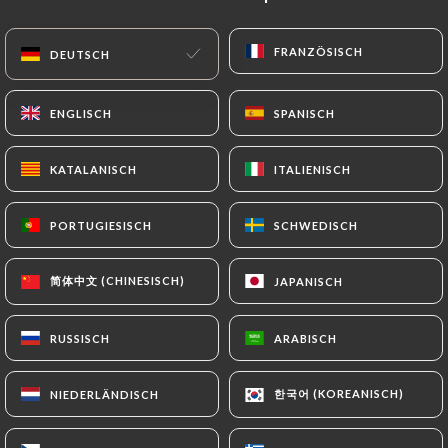
DE
MENÜ
FRANZÖSISCH
FRANZÖSISCH
DEUTSCH
DEUTSCH
ENGLISCH
ENGLISCH
SPANISCH
SPANISCH
KATALANISCH
KATALANISCH
ITALIENISCH
ITALIENISCH
/
START
KONTAKT
Kontakt
PORTUGIESISCH
PORTUGIESISCH
SCHWEDISCH
SCHWEDISCH
简体中文 (CHINESISCH)
简体中文 (CHINESISCH)
JAPANISCH
JAPANISCH
RUSSISCH
RUSSISCH
ARABISCH
ARABISCH
한국어 (KOREANISCH)
한국어 (KOREANISCH)
NIEDERLÄNDISCH
NIEDERLÄNDISCH
Café de L'Industrie