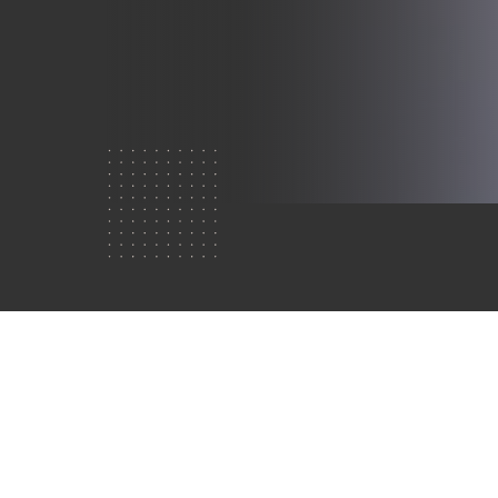
Who are
we?