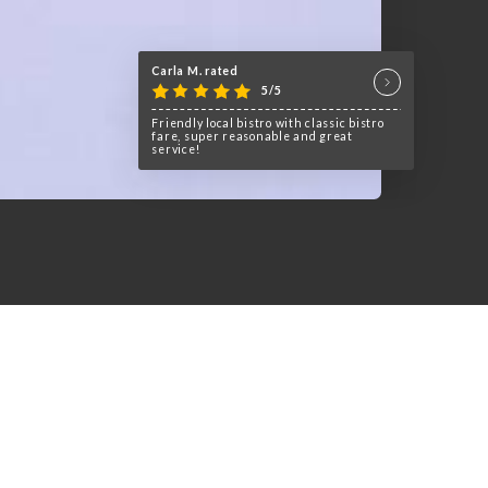
Carla M. rated
5/5
Friendly local bistro with classic bistro
fare, super reasonable and great
service!
se dans un cadre rétro sur le