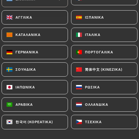
Ανοιχτά σήμερα μέχρι 02:00
ΑΓΓΛΙΚΆ
ΑΓΓΛΙΚΆ
ΙΣΠΑΝΙΚΆ
ΙΣΠΑΝΙΚΆ
ΚΑΤΑΛΑΝΙΚΆ
ΚΑΤΑΛΑΝΙΚΆ
ΙΤΑΛΙΚΆ
ΙΤΑΛΙΚΆ
Café de L'Industrie
ΓΕΡΜΑΝΙΚΆ
ΓΕΡΜΑΝΙΚΆ
ΠΟΡΤΟΓΑΛΙΚΆ
ΠΟΡΤΟΓΑΛΙΚΆ
300 ΑΞΙΟΛΌΓΗΣΗ
简体中文 (ΚΙΝΈΖΙΚΑ)
简体中文 (ΚΙΝΈΖΙΚΑ)
ΣΟΥΗΔΙΚΆ
ΣΟΥΗΔΙΚΆ
BRASSERIE - CAFÉ
ΙΑΠΩΝΙΚΆ
ΙΑΠΩΝΙΚΆ
ΡΩΣΙΚΆ
ΡΩΣΙΚΆ
16 Rue Saint Sabin
75011 Paris France
ΑΡΑΒΙΚΆ
ΑΡΑΒΙΚΆ
ΟΛΛΑΝΔΙΚΆ
ΟΛΛΑΝΔΙΚΆ
한국어 (ΚΟΡΕΆΤΙΚΑ)
한국어 (ΚΟΡΕΆΤΙΚΑ)
ΤΣΈΧΙΚΑ
ΤΣΈΧΙΚΑ
Ποιοι είμαστε;